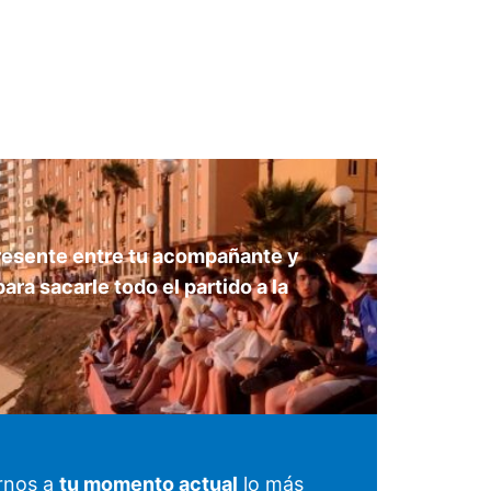
presente entre tu acompañante y
a sacarle todo el partido a la
arnos a
tu momento actual
lo más