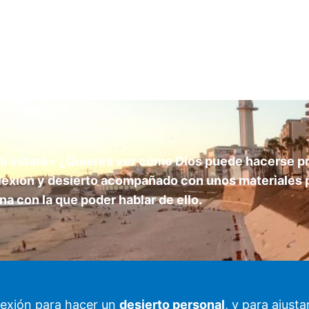
llí estaré» ¿Quieres ver cómo Dios puede hacerse 
exión y desierto acompañado con unos materiales par
na con la que poder hablar de ello.
lexión para hacer un
desierto personal
, y para ajust