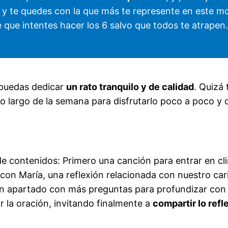
 y te quedes con la que más te represente en este m
e que intentes hacer los 6 salvo que todos te atrapen.
 puedas dedicar
un rato tranquilo y de calidad
. Quizá
lo largo de la semana para disfrutarlo poco a poco y
de contenidos: Primero una canción para entrar en cli
con María, una reflexión relacionada con nuestro car
un apartado con más preguntas para profundizar con t
 la oración, invitando finalmente a
compartir lo ref