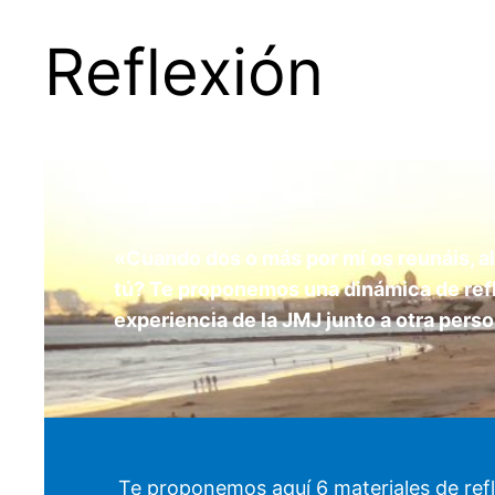
Reflexión
«Cuando dos o más por mí os reunáis, a
tú? Te proponemos una dinámica de refl
experiencia de la JMJ junto a otra perso
Te proponemos aquí 6 materiales de ref